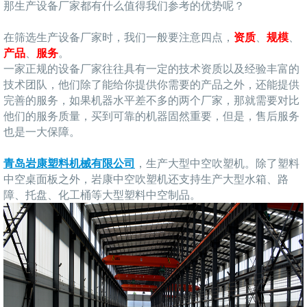
那生产设备厂家都有什么值得我们参考的优势呢？
在筛选生产设备厂家时，我们一般要注意四点，
资质
、
规模
、
产品
、
服务
。
一家正规的设备厂家往往具有一定的技术资质以及经验丰富的
技术团队，他们除了能给你提供你需要的产品之外，还能提供
完善的服务，如果机器水平差不多的两个厂家，那就需要对比
他们的服务质量，买到可靠的机器固然重要，但是，售后服务
也是一大保障。
青岛岩康塑料机械有限公司
，生产大型中空吹塑机。除了塑料
中空桌面板之外，岩康中空吹塑机还支持生产大型水箱、路
障、托盘、化工桶等大型塑料中空制品。