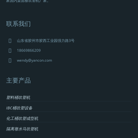
家国内桌面板吹塑机厂家。
联系我们
山东省胶州市胶西工业园强力路3号
18669866209
wendy@yancon.com
主要产品
塑料桶吹塑机
IBC桶吹塑设备
化工桶吹塑成型机
隔离墩水马吹塑机