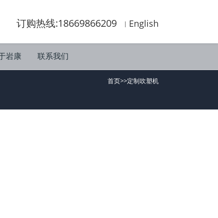
订购热线:18669866209
English
于岩康
联系我们
首页
>>
定制吹塑机