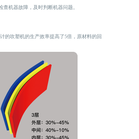
检查机器故障，及时判断机器问题。
设计的吹塑机的生产效率提高了5倍，原材料的回