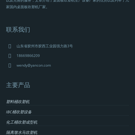
以及完善的服务，文章介绍了桌面板吹塑机生产设备厂家的优势以及列举了几
家国内桌面板吹塑机厂家。
联系我们
山东省胶州市胶西工业园强力路3号
18669866209
wendy@yancon.com
主要产品
塑料桶吹塑机
IBC桶吹塑设备
化工桶吹塑成型机
隔离墩水马吹塑机