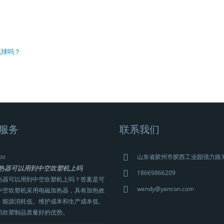
气球吗？
服务
联系我们
山东省胶州市胶西工业园强力路
30
热器可以用到中空吹塑机上吗
18669866209
热器可以用到中空吹塑机上吗？答案是可
wendy@yancon.com
中空吹塑机采用电磁加热器，具有加热效
、能源消耗低、维护成本和生产成本低、
的吹塑制品质量好的优势。