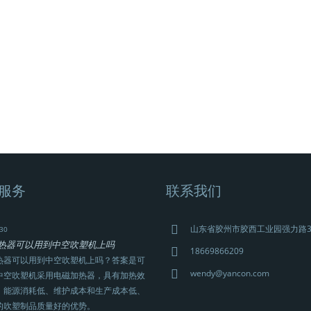
服务
联系我们
山东省胶州市胶西工业园强力路
30
热器可以用到中空吹塑机上吗
18669866209
热器可以用到中空吹塑机上吗？答案是可
wendy@yancon.com
中空吹塑机采用电磁加热器，具有加热效
、能源消耗低、维护成本和生产成本低、
的吹塑制品质量好的优势。