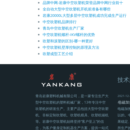
品牌中网-岩康中空吹塑机荣登品牌中网行业前十
全自动大型中空吹塑机开机前准备有哪些
岩康20000L大型多层中空吹塑机成功完成生产运行
中空吹塑机品牌排行
青岛中空吹塑机生产厂家
中空吹塑机螺杆-IKV螺杆的优势
吹塑和滚塑的区别-哪一种更好
中空吹塑机壁厚控制的原理及方法
吹塑成型工艺介绍
技术
青岛岩康塑料机械有限公司，是一家专注生产大
2021-12-
电磁加
型中空吹塑机的塑料机械厂家，13年专注中空
吹塑机的研发生产。主要产品包括大型中空吹塑
电磁加
机、非标定制吹塑机、吹塑机模具、吹塑机辅机
以的。
等。岩康中空吹塑机始终坚持“客户至上”的信
果稳定
念，为客户量身定制机器生产方案，提供一站式
所生产