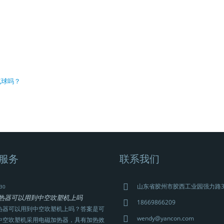
气球吗？
服务
联系我们
山东省胶州市胶西工业园强力路
30
热器可以用到中空吹塑机上吗
18669866209
热器可以用到中空吹塑机上吗？答案是可
wendy@yancon.com
中空吹塑机采用电磁加热器，具有加热效