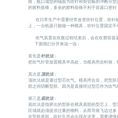
限，瓶口成型的端面为吹针和剪切板的冲断分型
的胶料批锋，多余的胶料批锋不利于容器口密封
在日常生产中需要经常改变吹针位置，吹针能
上，一台机器只能做一种模具，吹针位置固定不
吹气装置在吹胀过程结束后，会在吹塑容器某
下面我们分开来说一说：
首先是
针吹法
：
把吹气针管放置模具半高处，当模具闭合时候，
其次是
顶吹法
：
顶吹法就是通过型芯吹气。模具闭合后，把型胚
部之间切断型胚。因为是直接经过型芯作为吹气
第三是
底吹法
：
底吹法是指挤出的型胚在模具底部的型芯上，型
区域就必须提供过量的物料，从而导致飞边过多
在型胚底部，吹针孔也会出现在这里，需要谨慎