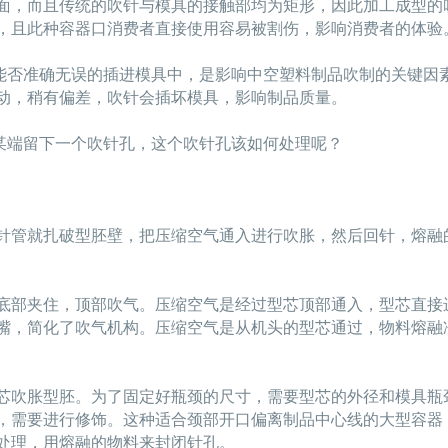
面，而且传统的吹针与模具的接触部均为矩形，因此加工成型的
，且此种容器口消费者直接使用容易被割伤，影响消费者的体验
否准确无误的插进模具中，是影响中空塑料制品吹制的关键因素
动，稍有偏差，吹针会插坏模具，影响制品质量。
端留下一个吹针孔，这个吹针孔该如何处理呢？
针管就扎破型胚壁，把压缩空气通入进行吹胀，然后回针，熔融
底部夹住，顶部吹气。压缩空气是经过型芯顶部通入，型芯直接
嘴，简化了吹气机构。压缩空气是从机头的型芯通过，物料熔融
芯吹胀型胚。为了固定好瓶颈的尺寸，需要型芯的外径和模具瓶
，需要进行修饰。这种适合颈部开口偏离制品中心线的大型容器
处理，用熔融的物料来封闭针孔。