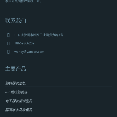
家国内桌面板吹塑机厂家。
联系我们
山东省胶州市胶西工业园强力路3号
18669866209
wendy@yancon.com
主要产品
塑料桶吹塑机
IBC桶吹塑设备
化工桶吹塑成型机
隔离墩水马吹塑机