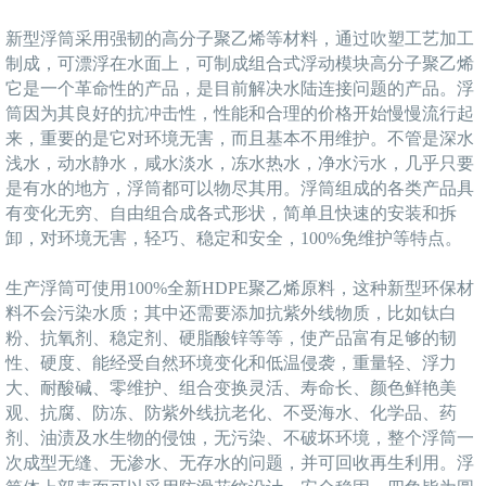
新型浮筒采用强韧的高分子聚乙烯等材料，通过吹塑工艺加工
制成，可漂浮在水面上，可制成组合式浮动模块高分子聚乙烯
它是一个革命性的产品，是目前解决水陆连接问题的产品。浮
筒因为其良好的抗冲击性，性能和合理的价格开始慢慢流行起
来，重要的是它对环境无害，而且基本不用维护。不管是深水
浅水，动水静水，咸水淡水，冻水热水，净水污水，几乎只要
是有水的地方，浮筒都可以物尽其用。浮筒组成的各类产品具
有变化无穷、自由组合成各式形状，简单且快速的安装和拆
卸，对环境无害，轻巧、稳定和安全，100%免维护等特点。
生产浮筒可使用100%全新HDPE聚乙烯原料，这种新型环保材
料不会污染水质；其中还需要添加抗紫外线物质，比如钛白
粉、抗氧剂、稳定剂、硬脂酸锌等等，使产品富有足够的韧
性、硬度、能经受自然环境变化和低温侵袭，重量轻、浮力
大、耐酸碱、零维护、组合变换灵活、寿命长、颜色鲜艳美
观、抗腐、防冻、防紫外线抗老化、不受海水、化学品、药
剂、油渍及水生物的侵蚀，无污染、不破坏环境，整个浮筒一
次成型无缝、无渗水、无存水的问题，并可回收再生利用。浮