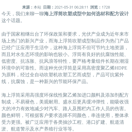
来源：
本站
日期：
2021-05-31 06:28:11
浏览：
1728
今天，我们来聊一聊
海上浮筒吹塑成型中如何选材和配方设计
这个话题。
由于国家相继出台了环保政策和要求，光伏产业成为近年来市
场上热门的新兴产业，而海上浮筒吹塑成型制品作为热门产品
已经广泛应用于生活中，这种海上浮筒不但可节约土地资源，
而且对水生态环境的影响也较小。浮筒有良好的抗腐蚀性能、
低密度、抗冻胀、抗风浪等特性，要严格考量组件长期在潮湿
环境中的可靠性。而这种光伏浮筒是采用高密度聚乙烯HDPE
为原料，经过全自动吹塑机吹塑工艺而成型，产品可抗紫外
线，抗腐蚀，是一种新兴的节能环保产品。
海上浮筒采用高强度环保线性聚乙烯加进口颜料及添加剂配方
制成，不易褪色，美观耐用。盛水后更具缓冲弹性，能吸收强
大的冲力有效地减少对汽车、路人及围栏内工作人员的伤害。
颜色鲜明，可根据客户要求选择不同颜色，串连使用，整体承
受力更强。被广泛应用于各类抽沙工程、港口扩建、航道清
淤、航道警示及水产养殖行业等等。